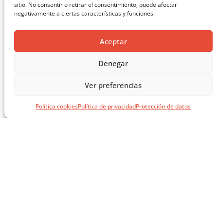
sitio. No consentir o retirar el consentimiento, puede afectar
negativamente a ciertas características y funciones.
O-BUIT: NUEVO SISTEMA CERÁMICO MODULAR
Aceptar
Denegar
Ver preferencias
Política cookies
Política de privacidad
Protección de datos
EL LIBRO VERDE DE SOLUCIONES CONSTRUCTIVAS