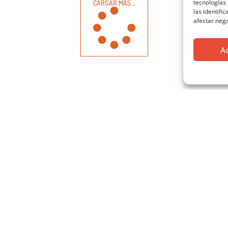
tecnologías
CARGAR MÁS ...
las identifi
afectar nega
A
OS DE CONTACTO
HORARIO
(Con cita previa)
atcoam@coam.org
+34 91 595 15 27
HORARIO
:
CERRADO (
03 ago 
/ Hortaleza 63, 3ª planta. 28004 - Madrid