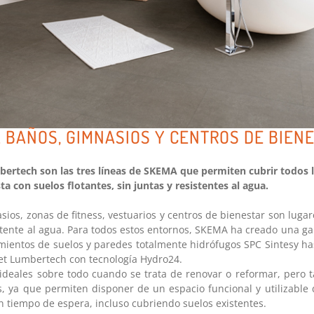
 BAÑOS, GIMNASIOS Y CENTROS DE BIEN
mbertech son las tres líneas de SKEMA que permiten cubrir todos 
ta con suelos flotantes, sin juntas y resistentes al agua.
sios, zonas de fitness, vestuarios y centros de bienestar son lugar
istente al agua. Para todos estos entornos, SKEMA ha creado una g
mientos de suelos y paredes totalmente hidrófugos SPC Sintesy ha
uet Lumbertech con tecnología Hydro24.
 ideales sobre todo cuando se trata de renovar o reformar, pero 
, ya que permiten disponer de un espacio funcional y utilizable
in tiempo de espera, incluso cubriendo suelos existentes.