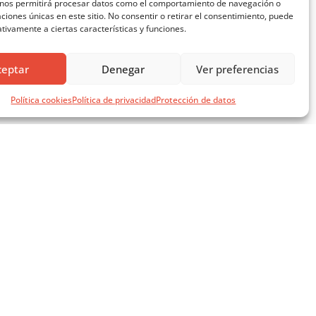
 nos permitirá procesar datos como el comportamiento de navegación o
caciones únicas en este sitio. No consentir o retirar el consentimiento, puede
tivamente a ciertas características y funciones.
ceptar
Denegar
Ver preferencias
Política cookies
Política de privacidad
Protección de datos
SÍGUENOS EN REDES SOCIALES
AVISOS LEGALES
AVISO LEGAL
- 14 ago)
POLÍTICA DE PRIVACIDAD
POLÍTICA DE COOKIES