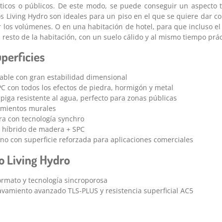
icos o públicos. De este modo, se puede conseguir un aspecto to
os Living Hydro son ideales para un piso en el que se quiere dar c
ar los volúmenes. O en una habitación de hotel, para que incluso e
 resto de la habitación, con un suelo cálido y al mismo tiempo prác
perficies
able con gran estabilidad dimensional
PC con todos los efectos de piedra, hormigón y metal
spiga resistente al agua, perfecto para zonas públicas
timientos murales
ra con tecnología synchro
r híbrido de madera + SPC
no con superficie reforzada para aplicaciones comerciales
o Living Hydro
ormato y tecnología sincroporosa
avamiento avanzado TLS-PLUS y resistencia superficial AC5