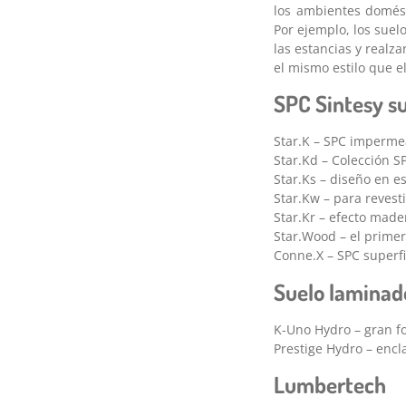
los ambientes domést
Por ejemplo, los suel
las estancias y realz
el mismo estilo que el
SPC Sintesy su
Star.K – SPC imperme
Star.Kd – Colección S
Star.Ks – diseño en e
Star.Kw – para reves
Star.Kr – efecto made
Star.Wood – el prime
Conne.X – SPC superfi
Suelo laminad
K-Uno Hydro – gran f
Prestige Hydro – encl
Lumbertech