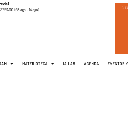
revia)
CIT
CERRADO (
03 ago - 14 ago)
OAM
MATERIOTECA
IA LAB
AGENDA
EVENTOS Y