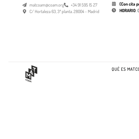
(Con cita p
matcoam@coam.org
+34 91 595 15 27
HORARIO
:
C/ Hortaleza 63, 3ª planta. 28004 - Madrid
QUÉ ES MATC