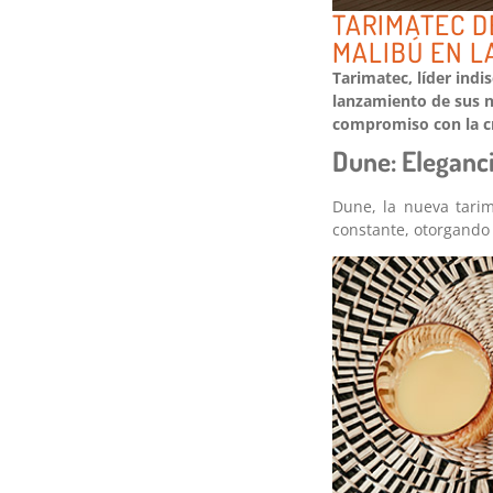
TARIMATEC D
MALIBÚ EN L
Tarimatec, líder indi
lanzamiento de sus n
compromiso con la cr
Dune: Eleganci
Dune, la nueva tarim
constante, otorgando a