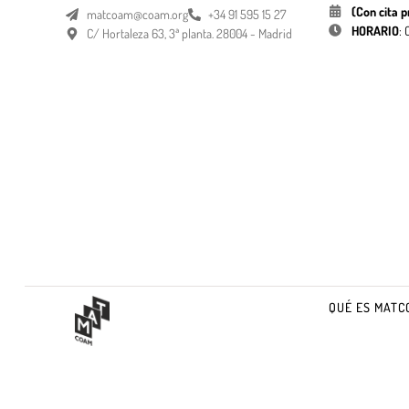
(Con cita p
matcoam@coam.org
+34 91 595 15 27
HORARIO
:
C/ Hortaleza 63, 3ª planta. 28004 - Madrid
QUÉ ES MATC