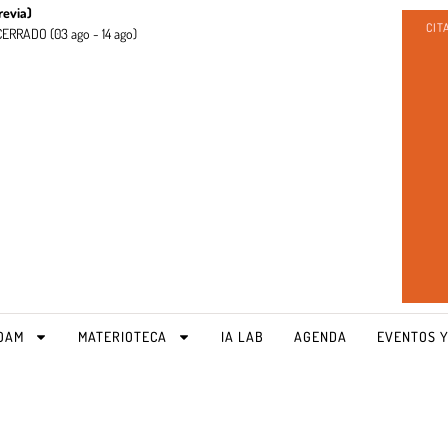
revia)
CIT
CERRADO (
03 ago - 14 ago)
OAM
MATERIOTECA
IA LAB
AGENDA
EVENTOS Y