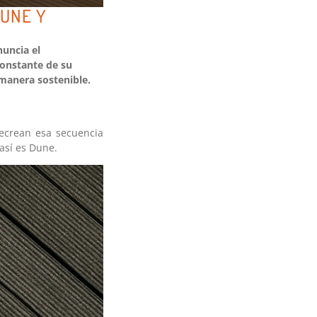
DUNE Y
nuncia el
constante de su
manera sostenible.
recrean esa secuencia
 así es Dune.