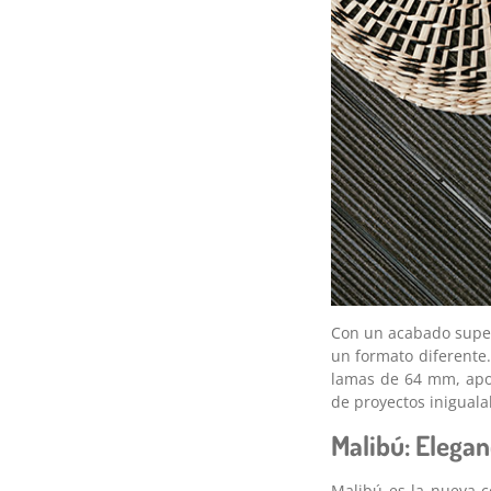
Con un acabado superf
un formato diferente
lamas de 64 mm, apor
de proyectos iniguala
Malibú: Elegan
Malibú es la nueva c