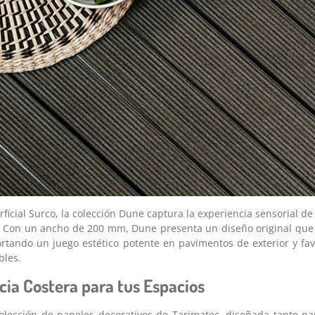
icial Surco, la colección Dune captura la experiencia sensorial de 
. Con un ancho de 200 mm, Dune presenta un diseño original que 
tando un juego estético potente en pavimentos de exterior y fav
bles.
cia Costera para tus Espacios
olección de paneles decorativos de Tarimatec, diseñada tanto pa