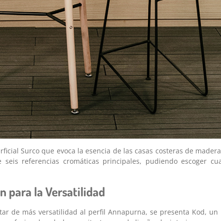
icial Surco que evoca la esencia de las casas costeras de madera
 seis referencias cromáticas principales, pudiendo escoger cua
n para la Versatilidad
otar de más versatilidad al perfil Annapurna, se presenta Kod, un