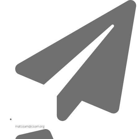
Ir
al
contenido
matcoam@coam.org