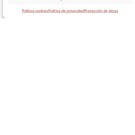
EL LIBRO VERDE DE SOLUCIONES CONSTRUCTIVAS
Política cookies
Política de privacidad
Protección de datos
CARGAR MÁS ...
SÍGUENOS EN REDES
SOCIALES
AVISOS LEGALES