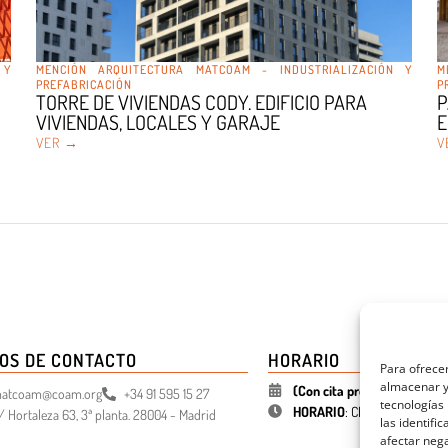
 Y
MENCIÓN ARQUITECTURA MATCOAM - INDUSTRIALIZACIÓN Y
M
PREFABRICACIÓN
P
TORRE DE VIVIENDAS CODY. EDIFICIO PARA
P
VIVIENDAS, LOCALES Y GARAJE
E
VER →
V
OS DE CONTACTO
HORARIO
Para ofrecer
almacenar y/
(Con cita previa)
atcoam@coam.org
+34 91 595 15 27
tecnologías
HORARIO
:
CERRADO (
03 ago 
/ Hortaleza 63, 3ª planta. 28004 - Madrid
las identifi
afectar nega