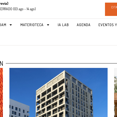
revia)
CIT
CERRADO (
03 ago - 14 ago)
OAM
MATERIOTECA
IA LAB
AGENDA
EVENTOS Y
ÓN