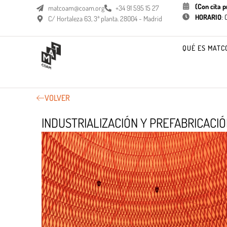
(Con cita p
matcoam@coam.org
+34 91 595 15 27
HORARIO
:
C/ Hortaleza 63, 3ª planta. 28004 - Madrid
QUÉ ES MATC
VOLVER
INDUSTRIALIZACIÓN Y PREFABRICACI