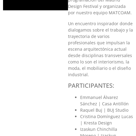
Design Festival y organizada
por nuestro equipo MATCOAM.
Un encuentro inspirador donde
dialogamos sobre el trabajo y la
trayectoria de varios
profesionales que impulsan la
escena arquitectónica actual
desde disciplinas transversales
como lo son el interiorismo, la
moda, el mobiliario o el diseño
industrial.
PARTICIPANTES:
Emmanuel Álvarez
Sánchez | Casa Antillón
Raquel Buj | BUJ Studio
Cristina Domínguez Lucas
| Kresta Design
Izaskun Chinchilla
Moreno | Izaskun