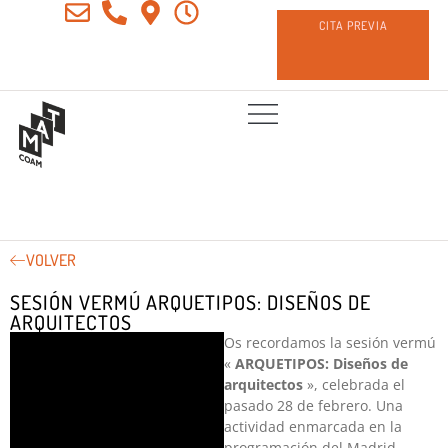
CITA PREVIA
VOLVER
SESIÓN VERMÚ ARQUETIPOS: DISEÑOS DE
ARQUITECTOS
Os recordamos la sesión vermú
«
ARQUETIPOS: Diseños de
arquitectos
»
, celebrada el
pasado 28 de febrero. Una
actividad enmarcada en la
programación del Madrid