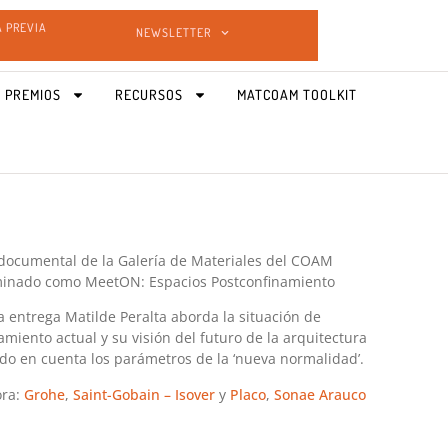
A PREVIA
NEWSLETTER
 PREMIOS
RECURSOS
MATCOAM TOOLKIT
documental de la Galería de Materiales del COAM
inado como MeetON​: Espacios Postconfinamiento
a entrega Matilde Peralta aborda la situación de
amiento actual y su visión del futuro de la arquitectura
do en cuenta los parámetros de la ‘nueva normalidad’.
ora:
Grohe
,
Saint-Gobain – Isover
y
Placo
,
Sonae Arauco