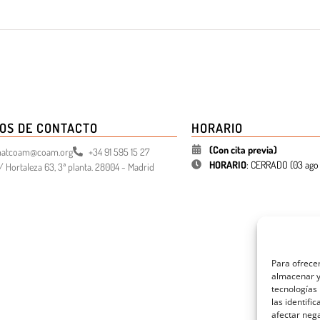
OS DE CONTACTO
HORARIO
(Con cita previa)
atcoam@coam.org
+34 91 595 15 27
HORARIO
:
CERRADO (
03 ago 
/ Hortaleza 63, 3ª planta. 28004 - Madrid
Para ofrecer
almacenar y/
tecnologías
las identifi
afectar nega