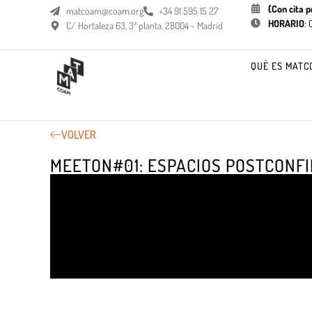
(Con cita p
matcoam@coam.org
+34 91 595 15 27
HORARIO
:
C/ Hortaleza 63, 3ª planta. 28004 - Madrid
QUÉ ES MATC
VOLVER
MEETON#01: ESPACIOS POSTCONFI