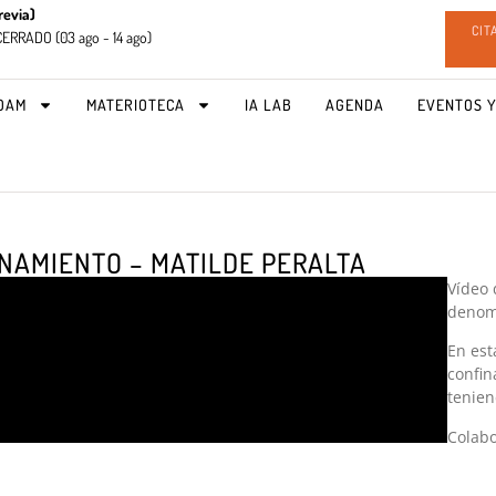
revia)
CIT
CERRADO (
03 ago - 14 ago)
OAM
MATERIOTECA
IA LAB
AGENDA
EVENTOS Y
NAMIENTO – MATILDE PERALTA
Vídeo 
denom
En est
confin
tenien
Colab