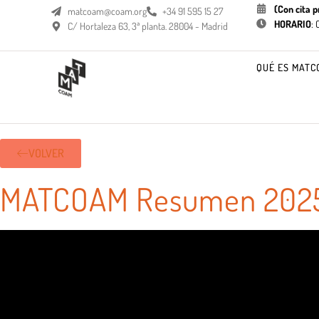
(Con cita p
matcoam@coam.org
+34 91 595 15 27
HORARIO
:
C/ Hortaleza 63, 3ª planta. 28004 - Madrid
QUÉ ES MATC
VOLVER
MATCOAM Resumen 2025