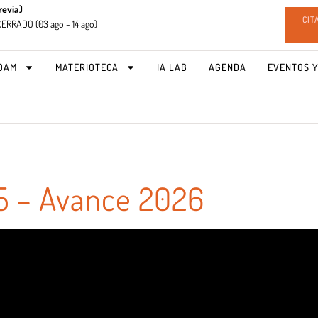
revia)
CIT
CERRADO (
03 ago - 14 ago)
OAM
MATERIOTECA
IA LAB
AGENDA
EVENTOS Y
 – Avance 2026