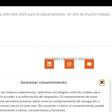
 sido este 2025 para el Departamento. Un año de mucho trabajo,
SÍGUENOS EN REDES SOCIALES
AVISOS LEGALES
Gestionar consentimiento
AVISO LEGAL
 las mejores experiencias, utilizamos tecnologías como las cookies para
- 14 ago)
POLÍTICA DE PRIVACIDAD
o acceder a la información del dispositivo. El consentimiento de estas
 nos permitirá procesar datos como el comportamiento de navegación o
POLÍTICA DE COOKIES
caciones únicas en este sitio. No consentir o retirar el consentimiento, puede
tivamente a ciertas características y funciones.