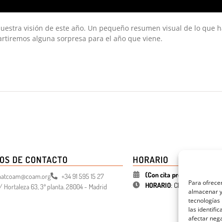
stra visión de este año. Un pequeño resumen visual de lo que ha
tiremos alguna sorpresa para el año que viene.
OS DE CONTACTO
HORARIO
(Con cita previa)
atcoam@coam.org
+34 91 595 15 27
Para ofrecer
HORARIO
:
CERRADO (
03 ago 
/ Hortaleza 63, 3ª planta. 28004 - Madrid
almacenar y/
tecnologías
las identifi
afectar nega