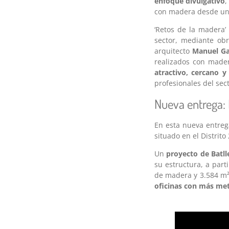
enfoque divulgativo
,
con madera desde un e
‘Retos de la madera’
sector, mediante obr
arquitecto
Manuel Ga
realizados con made
atractivo, cercano y
profesionales del sec
Nueva entrega: I
En esta nueva entreg
situado en el Distrit
Un
proyecto de Batll
su estructura, a part
de madera y 3.584 m²
oficinas con más me