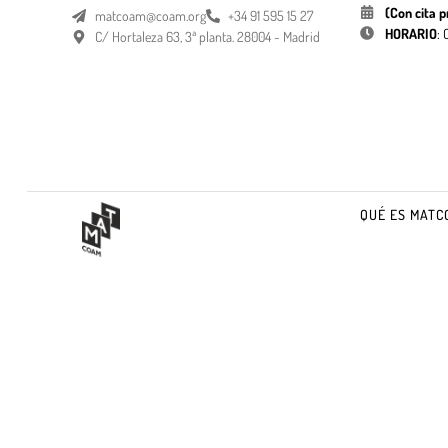
(Con cita p
matcoam@coam.org
+34 91 595 15 27
HORARIO
:
C/ Hortaleza 63, 3ª planta. 28004 - Madrid
QUÉ ES MATC