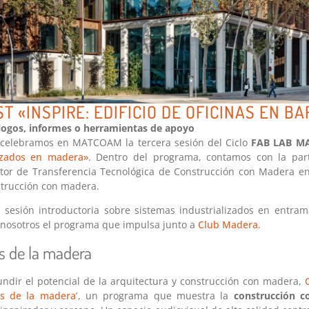
T «INSPIRE: EDIFICIO DE OFICINAS EN B
álogos, informes o herramientas de apoyo
 celebramos en MATCOAM la tercera sesión del Ciclo
FAB LAB M
lizados en madera»
. Dentro del programa, contamos con la par
ctor de Transferencia Tecnológica de Construcción con Madera e
strucción con madera.
sesión introductoria sobre sistemas industrializados en entram
 nosotros el programa que impulsa junto a
Club Madera
.
s de la madera
undir el potencial de la arquitectura y construcción con madera,
os de la madera’
, un programa que muestra la
construcción 