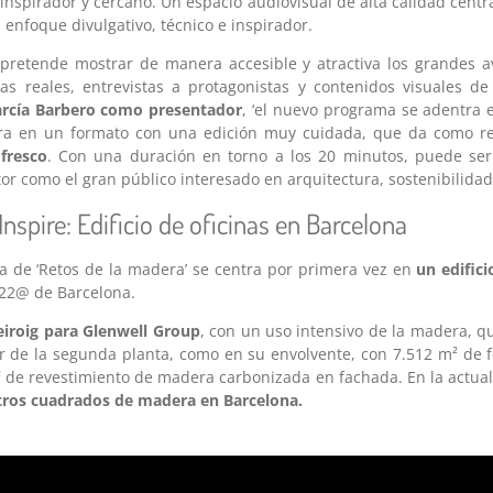
 inspirador y cercano. Un espacio audiovisual de alta calidad centr
nfoque divulgativo, técnico e inspirador.
 pretende mostrar de manera accesible y atractiva los grandes a
as reales, entrevistas a protagonistas y contenidos visuales de
rcía Barbero como presentador
, ‘el nuevo programa se adentra e
ra en un formato con una edición muy cuidada, que da como r
 fresco
. Con una duración en torno a los 20 minutos, puede ser
tor como el gran público interesado en arquitectura, sostenibilidad
nspire: Edificio de oficinas en Barcelona
a de ‘Retos de la madera’ se centra por primera vez en
un edifici
o 22@ de Barcelona.
eiroig para Glenwell Group
, con un uso intensivo de la madera, q
ir de la segunda planta, como en su envolvente, con 7.512 m² de 
 de revestimiento de madera carbonizada en fachada. En la actua
tros cuadrados de madera en Barcelona.