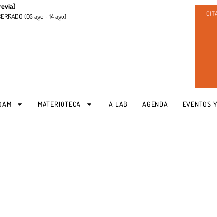
revia)
CIT
CERRADO (
03 ago - 14 ago)
OAM
MATERIOTECA
IA LAB
AGENDA
EVENTOS Y