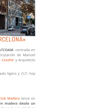
ARCELONA»
ATCOAM
, centrada en
ticipación de Manuel
n
Cesefor
y Arquitecto
ado ligero y CLT; hoy
Club Madera
lanza un
con madera desde un