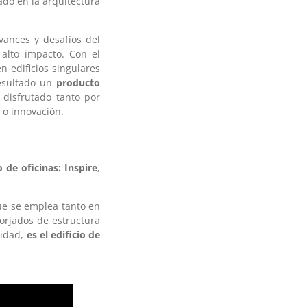
ado en la arquitectura
vances y desafíos del
 alto impacto. Con el
n edificios singulares
esultado un
producto
 disfrutado tanto por
 o innovación.
o de oficinas: Inspire
,
ue se emplea tanto en
forjados de estructura
lidad,
es el edificio de