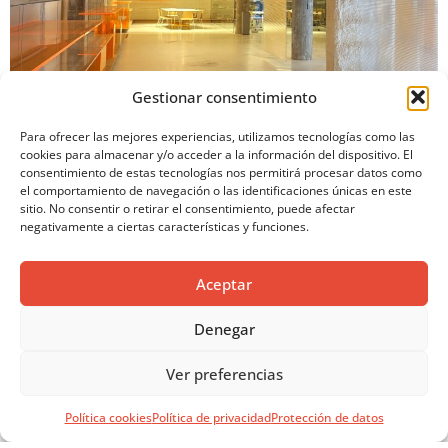
Gestionar consentimiento
Para ofrecer las mejores experiencias, utilizamos tecnologías como las
Caso de éxito con materiales y soluciones de nuestras
cookies para almacenar y/o acceder a la información del dispositivo. El
empresas asociadas
consentimiento de estas tecnologías nos permitirá procesar datos como
el comportamiento de navegación o las identificaciones únicas en este
CASA ALCOBA EN SORIA
sitio. No consentir o retirar el consentimiento, puede afectar
negativamente a ciertas características y funciones.
Aceptar
Denegar
Ver preferencias
Política cookies
Política de privacidad
Protección de datos