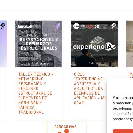
TALLER TÉCNICO +
CICLO
M
NETWORKING:
“EXPERIENCIAS”:
A
REPARACIÓN Y
AGENTES IA Y
E
REFUERZO
ARQUITECTURA:
ESTRUCTURAL DE
EJEMPLOS DE
Para ofrecer
ELEMENTOS DE
APLICACIÓN – IALAB
HORMIGÓN Y
COAM
almacenar y/
FÁBRICA
tecnologías
TRADICIONAL
las identifi
afectar nega
CARGAR MÁS ...