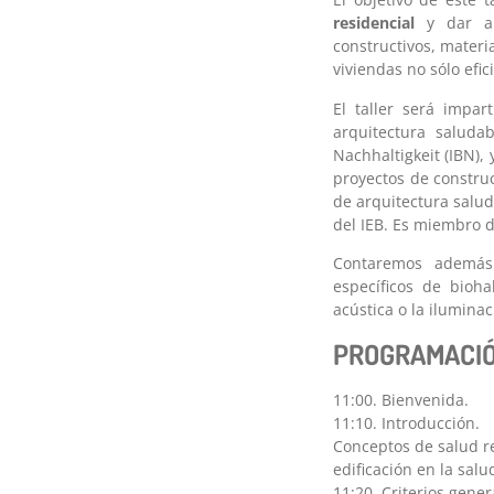
residencial
y dar a 
constructivos, materia
viviendas no sólo efi
El taller será impa
arquitectura saludab
Nachhaltigkeit (IBN),
proyectos de construc
de arquitectura salud
del IEB. Es miembro d
Contaremos además 
específicos de bioha
acústica o la iluminac
PROGRAMACI
11:00. Bienvenida.
11:10. Introducción.
Conceptos de salud re
edificación en la salu
11:20. Criterios gene