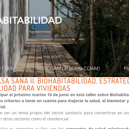
SA SANA II. BIOHABITABILIDAD. ESTRATE
LIDAD PARA VIVIENDAS
ipar el próximo martes 10 de junio en este taller sobre Biohabit
 criterios a tener en cuenta para mejorar la salud, el bienestar y 
ial.
e ser un tema propio del sector sanitario para convertirse en u
 otros sectores como el residencial.
aller es entender cuáles son los
conceptos de salud relacionado