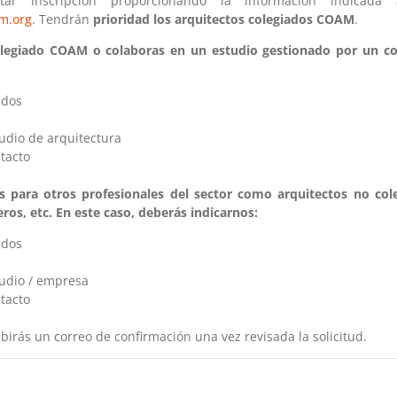
citar inscripción proporcionando la información indicada
m.org
. Tendrán
prioridad los arquitectos colegiados COAM
.
colegiado COAM o colaboras en un estudio gestionado por un co
idos
udio de arquitectura
tacto
para otros profesionales del sector como arquitectos no coleg
eros, etc. En este caso, deberás indicarnos:
idos
udio / empresa
tacto
rás un correo de confirmación una vez revisada la solicitud.