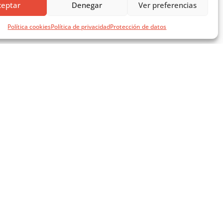
ceptar
Denegar
Ver preferencias
Política cookies
Política de privacidad
Protección de datos
SÍGUENOS EN REDES SOCIALES
AVISOS LEGALES
AVISO LEGAL
- 14 ago)
POLÍTICA DE PRIVACIDAD
POLÍTICA DE COOKIES