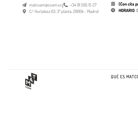
(Con cita p
matcoam@coam.org
+34 91 595 15 27
HORARIO
:
C/ Hortaleza 63, 3ª planta. 28004 - Madrid
QUÉ ES MATC