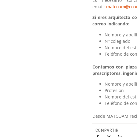
Es necesario soli
email:
matcoam@coa
Si eres arquitecto 
correo indicando:
Nombre y apell
Nº colegiado
Nombre del est
Teléfono de con
Contamos con plazas 
prescriptores, ingeni
Nombre y apell
Profesión
Nombre del est
Teléfono de con
Desde MATCOAM recibi
COMPARTIR