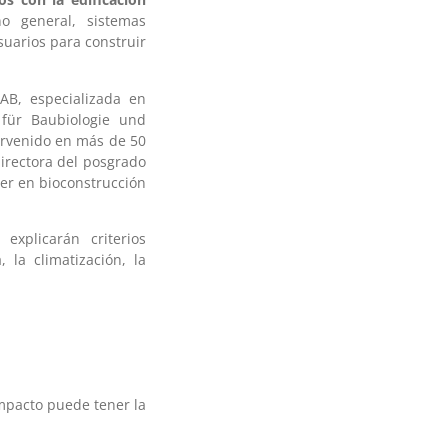
o general, sistemas
usuarios para construir
SAB, especializada en
t für Baubiologie und
ervenido en más de 50
directora del posgrado
ter en bioconstrucción
xplicarán criterios
 la climatización, la
impacto puede tener la