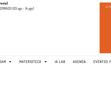
revia)
CIT
CERRADO (
03 ago - 14 ago)
OAM
MATERIOTECA
IA LAB
AGENDA
EVENTOS Y