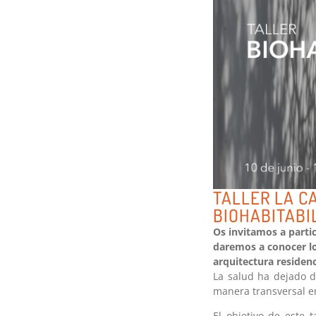
TALLER LA CA
BIOHABITABI
Os invitamos a partic
daremos a conocer los
arquitectura residenc
La salud ha dejado d
manera transversal en
El objetivo de este t