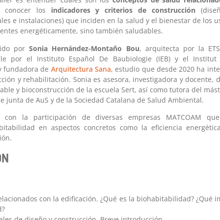
conocer los
indicadores y criterios de construcción
(diseñ
les e instalaciones) que inciden en la salud y el bienestar de los 
cientes energéticamente, sino también saludables.
rtido por
Sonia Hernández-Montaño Bou
, arquitecta por la ET
le por el Instituto Español De Baubiologie (IEB) y el Institu
 y fundadora de
Arquitectura Sana
, estudio que desde 2020 ha int
ción y rehabilitación. Sonia es asesora, investigadora y docente, 
able y bioconstrucción de la escuela Sert, así como tutora del más
e junta de AuS y de la Sociedad Catalana de Salud Ambiental.
con la participación de diversas empresas MATCOAM que e
bitabilidad en aspectos concretos como la eficiencia energética,
ión.
ÓN
lacionados con la edificación. ¿Qué es la biohabitabilidad? ¿Qué 
d?
rales de diseño y construcción. Breve introducción.