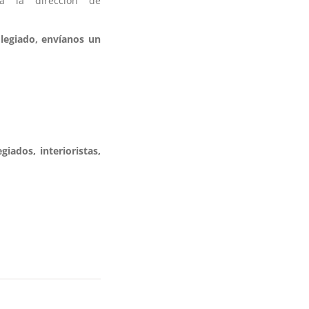
 a la dirección de
legiado, envíanos un
iados, interioristas,