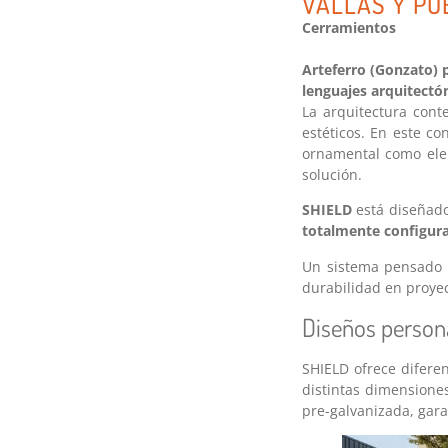
VALLAS Y PU
Cerramientos
Arteferro (Gonzato) 
lenguajes arquitectó
La arquitectura con
estéticos. En este co
ornamental como elem
solución.
SHIELD
está diseñado
totalmente configur
Un sistema pensado p
durabilidad en proyect
Diseños person
SHIELD ofrece difere
distintas dimensione
pre-galvanizada, gara