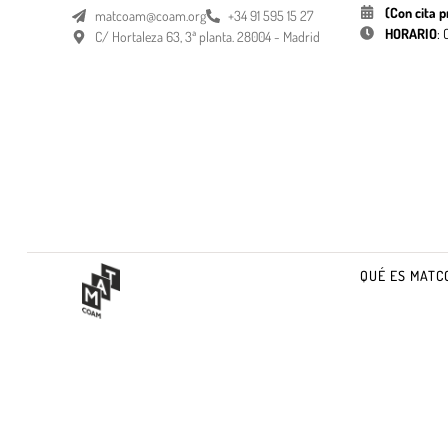
(Con cita p
matcoam@coam.org
+34 91 595 15 27
HORARIO
:
C/ Hortaleza 63, 3ª planta. 28004 - Madrid
QUÉ ES MATC