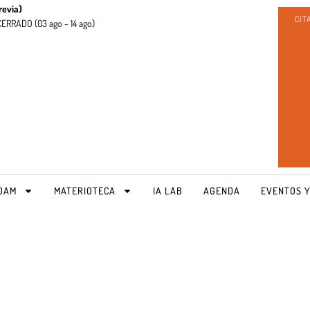
revia)
CIT
CERRADO (
03 ago - 14 ago)
OAM
MATERIOTECA
IA LAB
AGENDA
EVENTOS Y