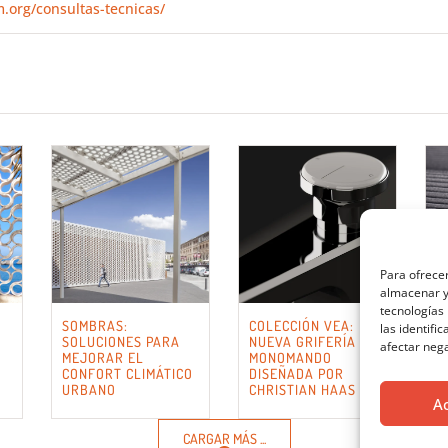
.org/consultas-tecnicas/
Para ofrecer
almacenar y/
tecnologías
SOMBRAS:
COLECCIÓN VEA:
C
las identifi
SOLUCIONES PARA
NUEVA GRIFERÍA
P
afectar nega
MEJORAR EL
MONOMANDO
P
CONFORT CLIMÁTICO
DISEÑADA POR
P
URBANO
CHRISTIAN HAAS
S
A
CARGAR MÁS ...