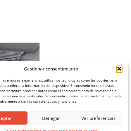
Gestionar consentimiento
 las mejores experiencias, utilizamos tecnologías como las cookies para
o acceder a la información del dispositivo. El consentimiento de estas
 nos permitirá procesar datos como el comportamiento de navegación o
ORTINAS PLISADAS,
caciones únicas en este sitio. No consentir o retirar el consentimiento, puede
LISADAS GLASS Y
tivamente a ciertas características y funciones.
ALMA BLACK-OUT
ARA CONTROL
OLAR
ceptar
Denegar
Ver preferencias
Política cookies
Política de privacidad
Protección de datos