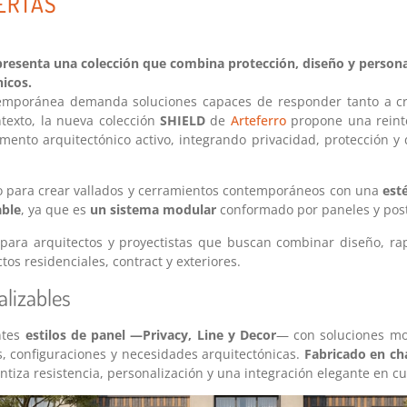
ERTAS
presenta una colección que combina protección, diseño y person
nicos.
temporánea demanda soluciones capaces de responder tanto a cri
ntexto, la nueva colección
SHIELD
de
Arteferro
propone una reinte
ento arquitectónico activo, integrando privacidad, protección 
 para crear vallados y cerramientos contemporáneos con una
esté
able
, ya que es
un sistema modular
conformado por paneles y pos
ara arquitectos y proyectistas que buscan combinar diseño, rap
os residenciales, contract y exteriores.
alizables
ntes
estilos de panel —Privacy, Line y Decor
— con soluciones mo
s, configuraciones y necesidades arquitectónicas.
Fabricado en ch
ntiza resistencia, personalización y una integración elegante en c