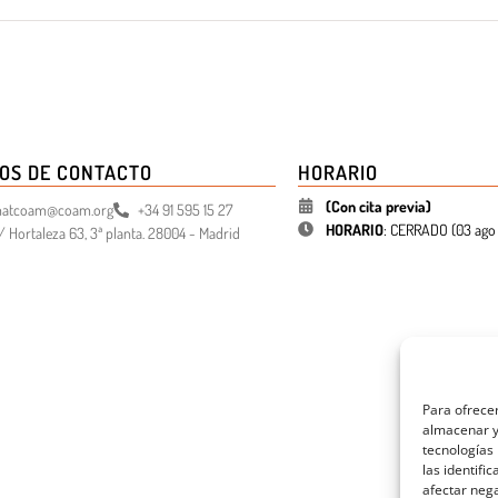
OS DE CONTACTO
HORARIO
(Con cita previa)
atcoam@coam.org
+34 91 595 15 27
HORARIO
:
CERRADO (
03 ago 
/ Hortaleza 63, 3ª planta. 28004 - Madrid
Para ofrecer
almacenar y/
tecnologías
las identifi
afectar nega