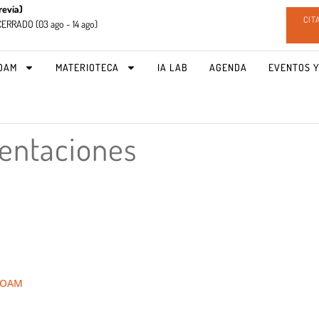
revia)
CIT
CERRADO (
03 ago - 14 ago)
OAM
MATERIOTECA
IA LAB
AGENDA
EVENTOS Y
entaciones
 COAM