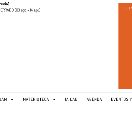
revia)
CIT
CERRADO (
03 ago - 14 ago)
OAM
MATERIOTECA
IA LAB
AGENDA
EVENTOS Y