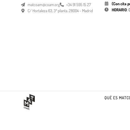
(Con cita p
matcoam@coam.org
+34 91 595 15 27
HORARIO
:
C/ Hortaleza 63, 3ª planta. 28004 - Madrid
QUÉ ES MATC