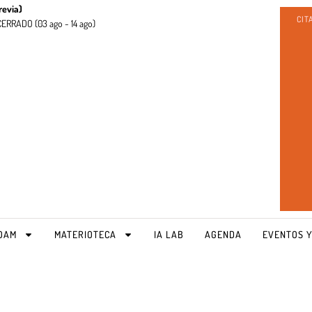
revia)
CIT
CERRADO (
03 ago - 14 ago)
OAM
MATERIOTECA
IA LAB
AGENDA
EVENTOS Y