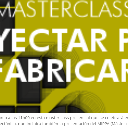
 junio a las 11h00 en esta masterclass presencial que se celebrar
itectónico, que incluirá también la presentación del MIPPA (Máster e