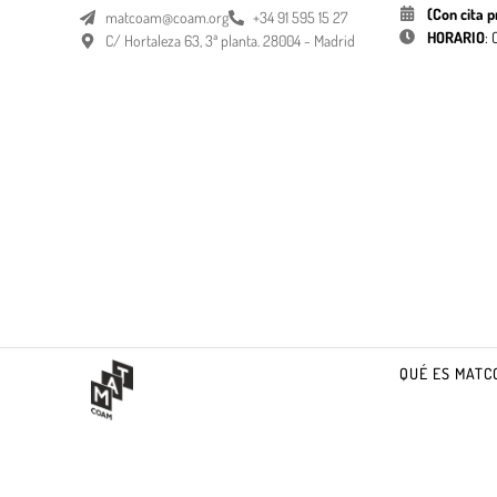
(Con cita p
matcoam@coam.org
+34 91 595 15 27
HORARIO
:
C/ Hortaleza 63, 3ª planta. 28004 - Madrid
QUÉ ES MATC