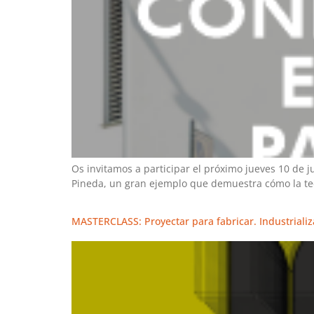
Os invitamos a participar el próximo jueves 10 de 
Pineda, un gran ejemplo que demuestra cómo la tecn
MASTERCLASS: Proyectar para fabricar. Industrializ